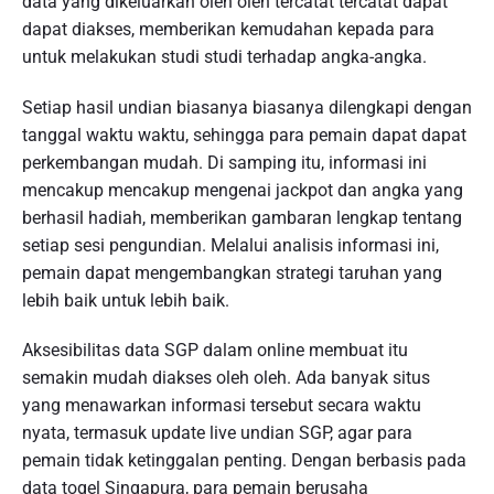
data yang dikeluarkan oleh oleh tercatat tercatat dapat
dapat diakses, memberikan kemudahan kepada para
untuk melakukan studi studi terhadap angka-angka.
Setiap hasil undian biasanya biasanya dilengkapi dengan
tanggal waktu waktu, sehingga para pemain dapat dapat
perkembangan mudah. Di samping itu, informasi ini
mencakup mencakup mengenai jackpot dan angka yang
berhasil hadiah, memberikan gambaran lengkap tentang
setiap sesi pengundian. Melalui analisis informasi ini,
pemain dapat mengembangkan strategi taruhan yang
lebih baik untuk lebih baik.
Aksesibilitas data SGP dalam online membuat itu
semakin mudah diakses oleh oleh. Ada banyak situs
yang menawarkan informasi tersebut secara waktu
nyata, termasuk update live undian SGP, agar para
pemain tidak ketinggalan penting. Dengan berbasis pada
data togel Singapura, para pemain berusaha