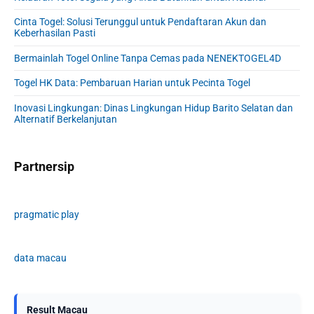
i
d
Cinta Togel: Solusi Terunggul untuk Pendaftaran Akun dan
e
Keberhasilan Pasti
b
Bermainlah Togel Online Tanpa Cemas pada NENEKTOGEL4D
a
r
Togel HK Data: Pembaruan Harian untuk Pecinta Togel
Inovasi Lingkungan: Dinas Lingkungan Hidup Barito Selatan dan
Alternatif Berkelanjutan
Partnersip
pragmatic play
data macau
Result Macau