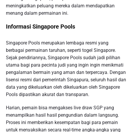
meningkatkan peluang mereka dalam mendapatkan
menang dalam permainan ini.
Informasi Singapore Pools
Singapore Pools merupakan lembaga resmi yang
berbagai permainan taruhan, seperti togel Singapore.
Sejak pendiriannya, Singapore Pools sudah jadi pilihan
utama bagi para pecinta judi yang ingin ingin menikmati
pengalaman bermain yang aman dan terpercaya. Dengan
lisensi resmi dari pemerintah Singapura, seluruh hasil dan
data yang dikeluarkan oleh dikeluarkan oleh Singapore
Pools dipastikan akurat dan transparan.
Harian, pemain bisa mengakses live draw SGP yang
menampilkan hasil hasil pengundian dalam langsung.
Proses ini memberikan kesempatan bagi para pemain
untuk menyaksikan secara real-time angka-angka yang