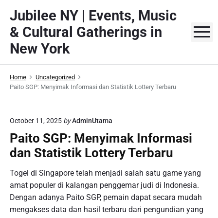
S
Jubilee NY | Events, Music
k
& Cultural Gatherings in
i
M
p
New York
t
o
Home
Uncategorized
c
Paito SGP: Menyimak Informasi dan Statistik Lottery Terbaru
o
n
t
October 11, 2025
by
AdminUtama
e
Paito SGP: Menyimak Informasi
n
dan Statistik Lottery Terbaru
t
Togel di Singapore telah menjadi salah satu game yang
amat populer di kalangan penggemar judi di Indonesia.
Dengan adanya Paito SGP, pemain dapat secara mudah
mengakses data dan hasil terbaru dari pengundian yang