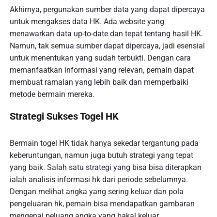
Akhirnya, pergunakan sumber data yang dapat dipercaya
untuk mengakses data HK. Ada website yang
menawarkan data up-to-date dan tepat tentang hasil HK.
Namun, tak semua sumber dapat dipercaya, jadi esensial
untuk menentukan yang sudah terbukti. Dengan cara
memanfaatkan informasi yang relevan, pemain dapat
membuat ramalan yang lebih baik dan memperbaiki
metode bermain mereka.
Strategi Sukses Togel HK
Bermain togel HK tidak hanya sekedar tergantung pada
keberuntungan, namun juga butuh strategi yang tepat
yang baik. Salah satu strategi yang bisa bisa diterapkan
ialah analisis informasi hk dari periode sebelumnya.
Dengan melihat angka yang sering keluar dan pola
pengeluaran hk, pemain bisa mendapatkan gambaran
mengenai peluang angka yang bakal keluar.