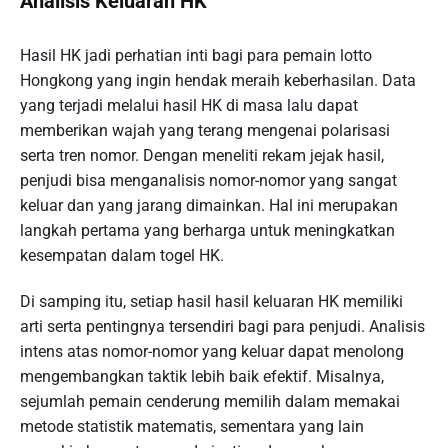
Analisis Keluaran HK
Hasil HK jadi perhatian inti bagi para pemain lotto
Hongkong yang ingin hendak meraih keberhasilan. Data
yang terjadi melalui hasil HK di masa lalu dapat
memberikan wajah yang terang mengenai polarisasi
serta tren nomor. Dengan meneliti rekam jejak hasil,
penjudi bisa menganalisis nomor-nomor yang sangat
keluar dan yang jarang dimainkan. Hal ini merupakan
langkah pertama yang berharga untuk meningkatkan
kesempatan dalam togel HK.
Di samping itu, setiap hasil hasil keluaran HK memiliki
arti serta pentingnya tersendiri bagi para penjudi. Analisis
intens atas nomor-nomor yang keluar dapat menolong
mengembangkan taktik lebih baik efektif. Misalnya,
sejumlah pemain cenderung memilih dalam memakai
metode statistik matematis, sementara yang lain