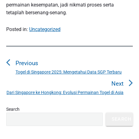
permainan kesempatan, jadi nikmati proses serta
tetaplah bersenang-senang.
Posted in:
Uncategorized
P
o
Previous
s
t
Togel di Singapore 2025: Mengetahui Data SGP Terbaru
P
n
r
Next
a
e
Dari Singapore ke Hongkong: Evolusi Permainan Togel di Asia
N
v
v
e
i
i
P
x
Search
o
g
r
t
u
SEARCH
a
i
p
s
m
t
o
a
p